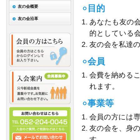
目的
友の会概要
友の会沿革
あなたも友の会
的としている
友の会を私達
会員
会費を納める
れます。
事業等
会員の方には
友の会を、身
す。