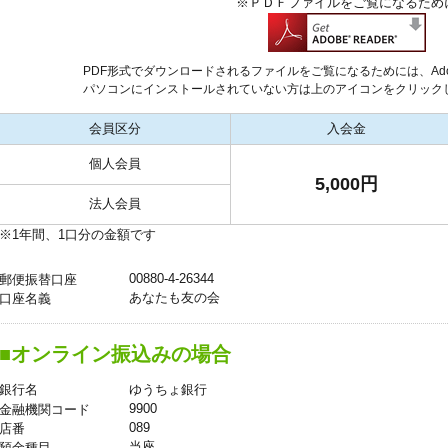
※ＰＤＦファイルをご覧になるため
PDF形式でダウンロードされるファイルをご覧になるためには、Adob
パソコンにインストールされていない方は上のアイコンをクリック
会員区分
入会金
個人会員
5,000円
法人会員
※1年間、1口分の金額です
00880-4-26344
郵便振替口座
あなたも友の会
口座名義
■オンライン振込みの場合
ゆうちょ銀行
銀行名
9900
金融機関コード
089
店番
当座
預金種目