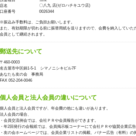
〇八九 店(ゼロハチキユウ店)
店名
0026344
口座番号
※振込み手数料は、ご負担お願いします。
また、有効期限が切れる前に振替用紙を送りますので、会費を納入していた
会員として継続されます。
郵送先について
〒460-0003
名古屋市中区錦1-5-1 シマノニシキビル7F
あなたも友の会 事務局
FAX 052-204-0046
個人会員と法人会員の違いについて
個人会員と法人会員ですが、年会費の他にも違いがあります。
法人会員の場合、
・会員交流例会では、会社ＰＲや会員報告ができます。
・年2回発行の会報紙では、会員掲示板コーナーにて会社ＰＲや協賛企業広
・友の会ホームページでは、会員企業リストの掲載、バナー広告（有料）の